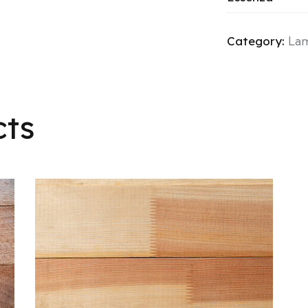
Category:
Lam
cts