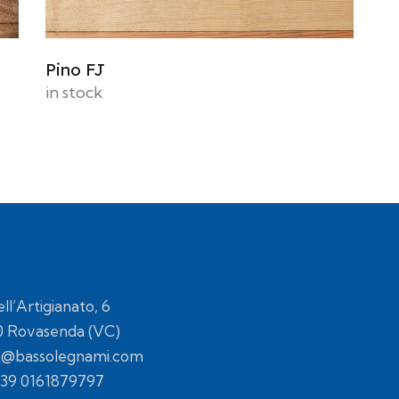
Pino FJ
in stock
ell’Artigianato, 6
0 Rovasenda (VC)
o@bassolegnami.com
39 0161879797