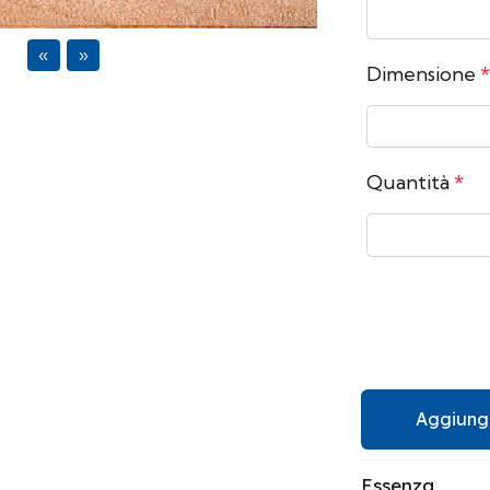
ous
Next
Dimensione
*
Quantità
*
Aggiungi
Essenza