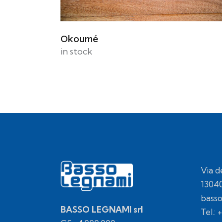
Okoumé
in stock
Via d
1304
bass
BASSO LEGNAMI srl
Tel.:
+