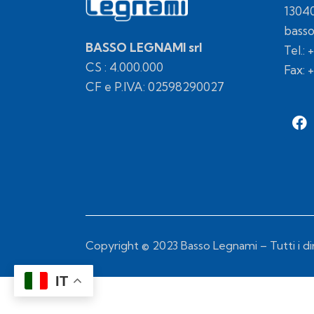
1304
bass
BASSO LEGNAMI srl
Tel.:
+
CS : 4.000.000
Fax: 
CF e P.IVA: 02598290027
Copyright © 2023 Basso Legnami – Tutti i diri
IT