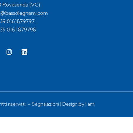
0 Rovasenda (VC)
o@bassolegnami.com
39 0161879797
+39 0161 879798
tti riservati. –
Segnalazioni
| Design by
I am.