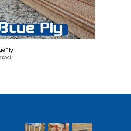
uePly
 stock