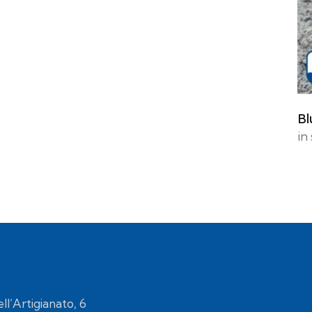
Bl
in
ell’Artigianato, 6