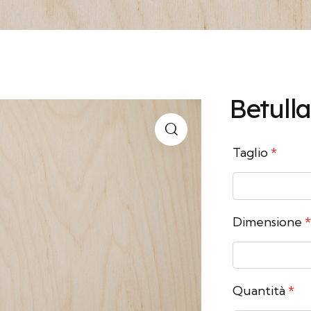
Betulla
Taglio
*
Dimensione
*
Quantità
*