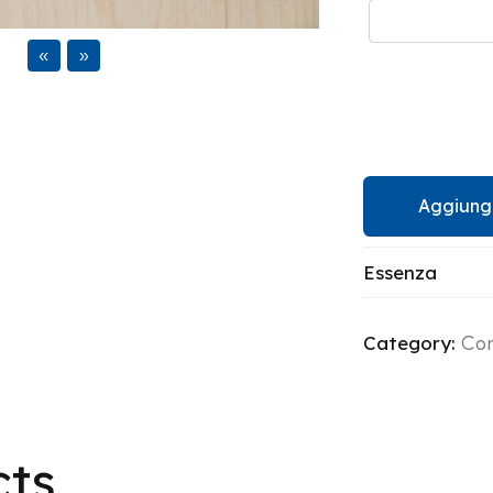
ous
Next
Aggiungi
Essenza
Category:
Co
cts