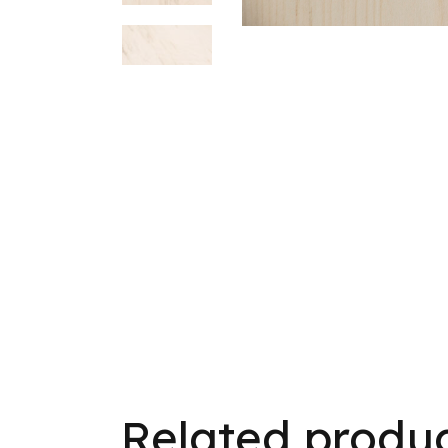
Previ
Related produ